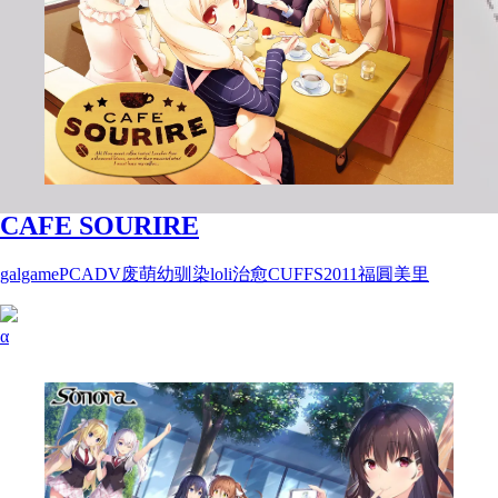
CAFE SOURIRE
galgame
PC
ADV
废萌
幼驯染
loli
治愈
CUFFS
2011
福圓美里
α