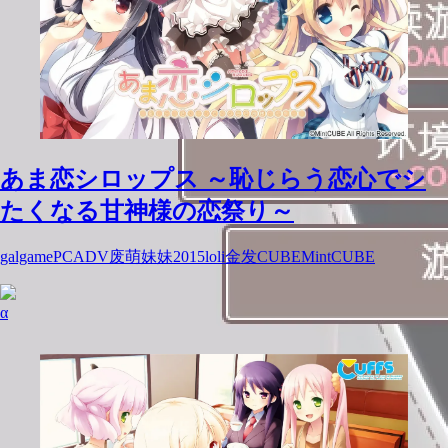
あま恋シロップス ～恥じらう恋心でシ
たくなる甘神様の恋祭り～
galgame
PC
ADV
废萌
妹妹
2015
loli
金发
CUBE
MintCUBE
α