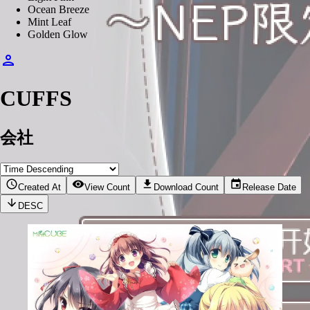
Ocean Breeze
Mint Leaf
Golden Glow
CUFFS
会社
Created At
View Count
Download Count
Release Date
DESC