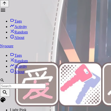
Tags
Activity
Random
About
Nysoure
Tags
Random
Activity
About
Light Pink