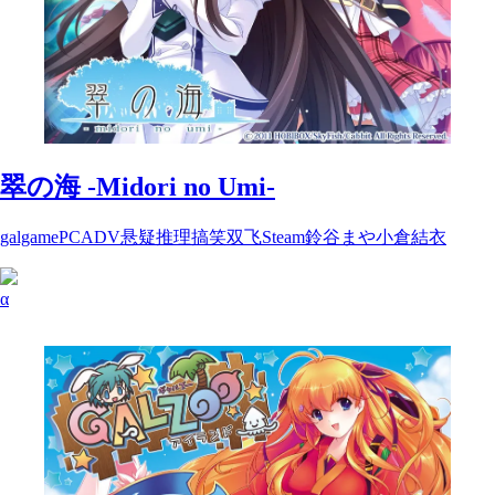
翠の海 -Midori no Umi-
galgame
PC
ADV
悬疑
推理
搞笑
双飞
Steam
鈴谷まや
小倉結衣
α