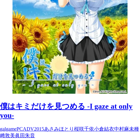
僕はキミだけを見つめる -I gaze at only
you-
galgame
PC
ADV
2015
あさみほとり
桜咲千依
小倉結衣
中村麻未
種
﨑敦美
眞田朱音