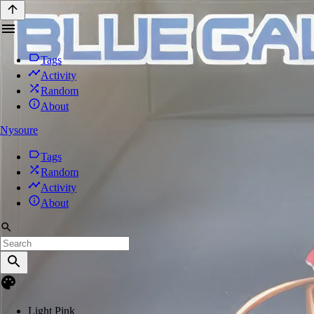
Tags
Activity
Random
About
Nysoure
Tags
Random
Activity
About
Light Pink