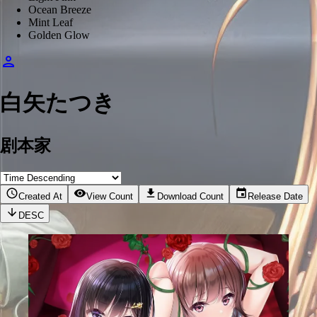
Ocean Breeze
Mint Leaf
Golden Glow
白矢たつき
剧本家
Created At
View Count
Download Count
Release Date
DESC