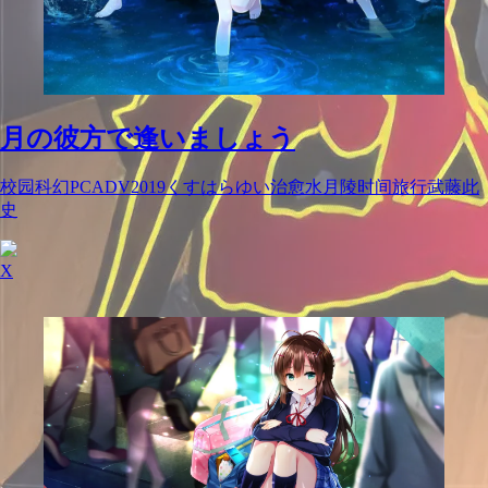
月の彼方で逢いましょう
校园
科幻
PC
ADV
2019
くすはらゆい
治愈
水月陵
时间旅行
武藤此
史
X