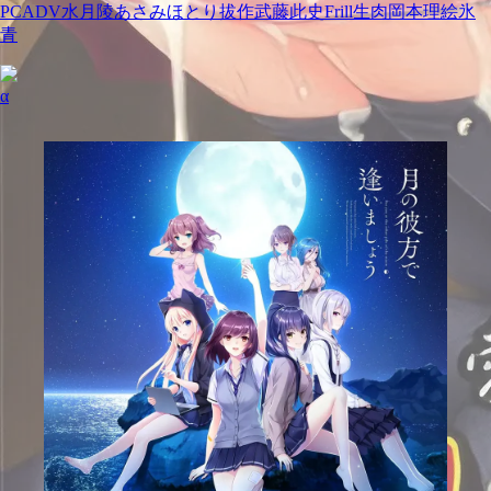
PC
ADV
水月陵
あさみほとり
拔作
武藤此史
Frill
生肉
岡本理絵
氷
青
α