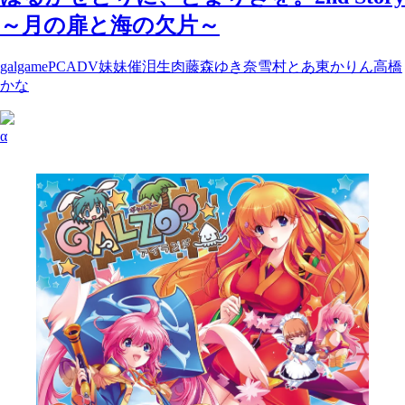
～月の扉と海の欠片～
galgame
PC
ADV
妹妹
催泪
生肉
藤森ゆき奈
雪村とあ
東かりん
高橋
かな
α