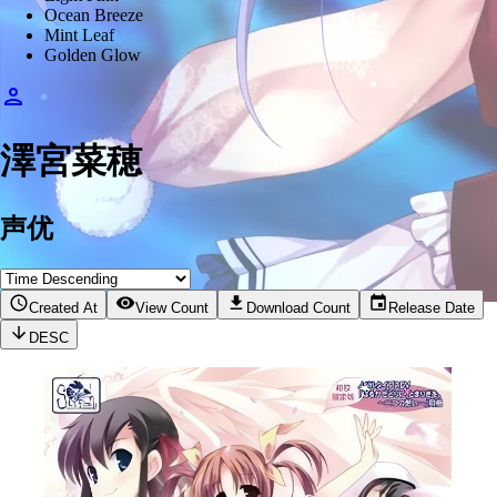
Ocean Breeze
Mint Leaf
Golden Glow
澤宮菜穂
声优
Created At
View Count
Download Count
Release Date
DESC