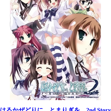
はるかぜどりに、とまりぎを。2nd Story