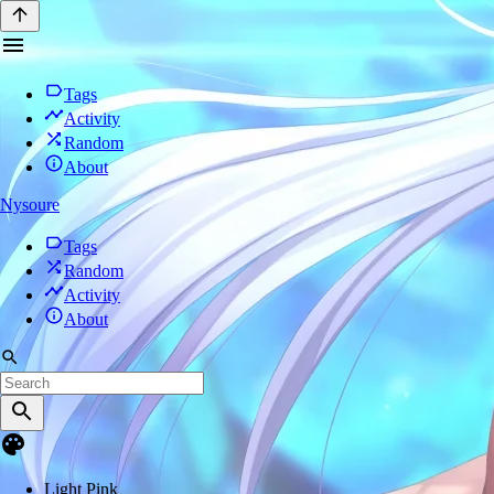
Tags
Activity
Random
About
Nysoure
Tags
Random
Activity
About
Light Pink