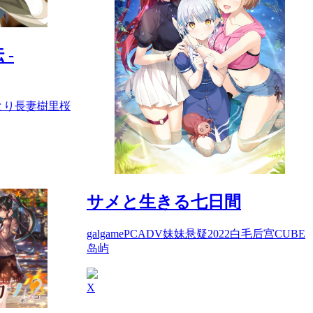
 -
とり
長妻樹里
桜
サメと生きる七日間
galgame
PC
ADV
妹妹
悬疑
2022
白毛
后宫
CUBE
岛屿
X