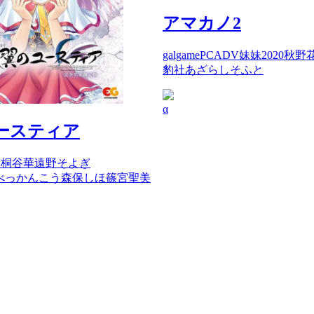
アマカノ2
galgame
PC
ADV
妹妹
2020
秋野
豹社
あざらしそふと
α
ースティア
V
桐谷華
遠野そよぎ
べっかんこう
森保しほ
篠宮聖美