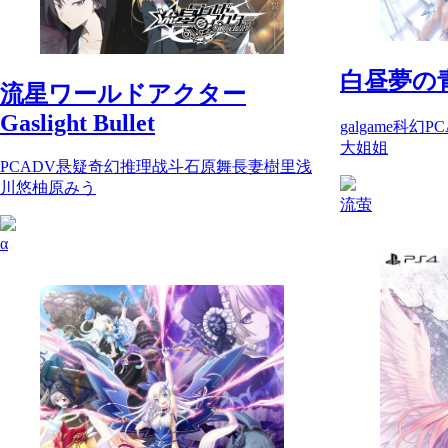
白昼夢の
流星ワールドアクター
Gaslight Bullet
galgame
科幻
PC
大姐姐
PC
ADV
悬疑
奇幻
推理
战斗
石原舞
長妻樹里
浅
川悠
柚原みう
流萤
α