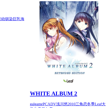
花
幼驯染
巨乳
海
WHITE ALBUM 2
galgame
PC
ADV
浅川悠
2010
三角恋
冬季
Leaf
大