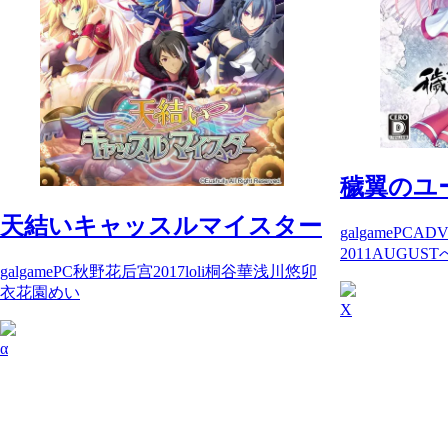
穢翼のユ
天結いキャッスルマイスター
galgame
PC
AD
2011
AUGUST
galgame
PC
秋野花
后宫
2017
loli
桐谷華
浅川悠
卯
衣
花園めい
X
α