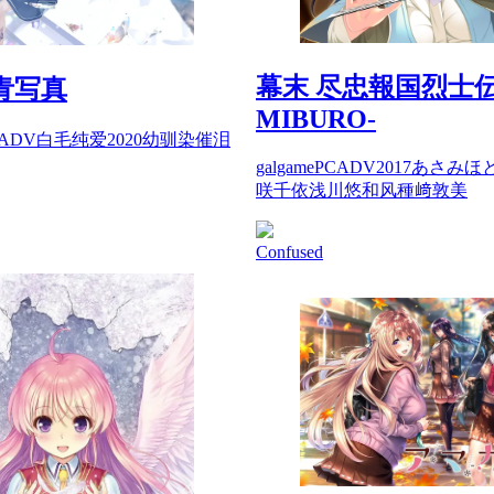
幕末 尽忠報国烈士伝
青写真
MIBURO-
ADV
白毛
纯爱
2020
幼驯染
催泪
galgame
PC
ADV
2017
あさみほ
咲千依
浅川悠
和风
種﨑敦美
Confused