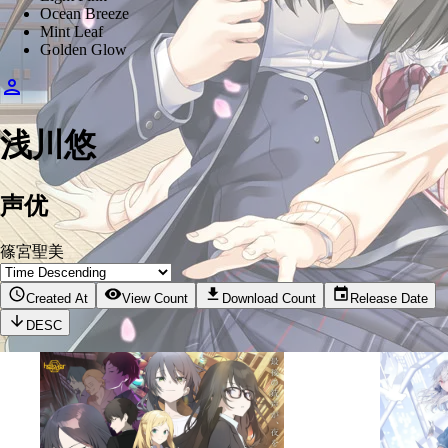
Ocean Breeze
Mint Leaf
Golden Glow
浅川悠
声优
篠宮聖美
Created At
View Count
Download Count
Release Date
DESC