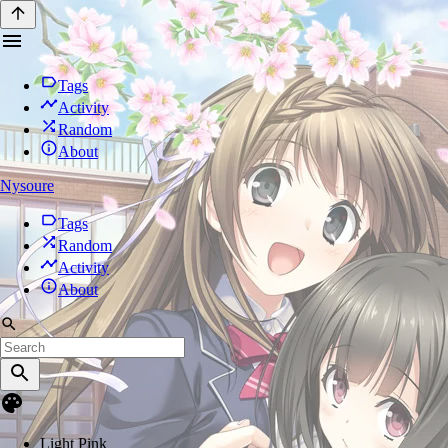
Tags
Activity
Random
About
Nysoure
Tags
Random
Activity
About
Light Pink