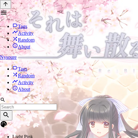
Tags
Activity
Random
About
Nysoure
Tags
Random
Activity
About
Light Pink