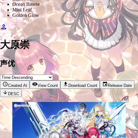
Ocean Breeze
Mint Leaf
Golden Glow
大原崇
声优
Created At
View Count
Download Count
Release Date
DESC