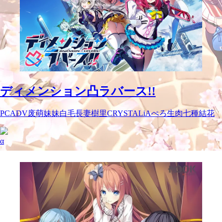
ディメンション凸ラバース!!
PC
ADV
废萌
妹妹
白毛
長妻樹里
CRYSTALiA
ぺろ
生肉
七種結花
α