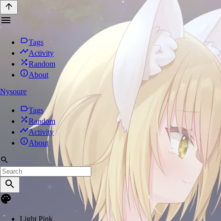
Tags
Activity
Random
About
Nysoure
Tags
Random
Activity
About
Light Pink