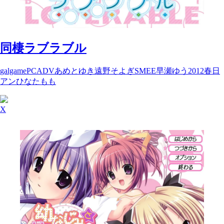
同棲ラブラブル
galgame
PC
ADV
あめとゆき
遠野そよぎ
SMEE
早瀬ゆう
2012
春日
アン
ひなたもも
X