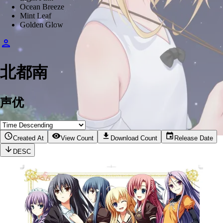
Ocean Breeze
Mint Leaf
Golden Glow
北都南
声优
Created At
View Count
Download Count
Release Date
DESC