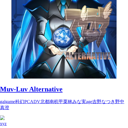
Muv-Luv Alternative
galgame
科幻
PC
ADV
北都南
机甲
栗林みな実
age
吉野なつき
野中
真澄
xyz