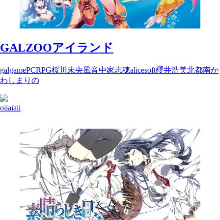
GALZOOアイランド
galgame
PC
RPG
桜川未央
風音
中家志穂
alicesoft
櫻井浩美
北都南
か
わしまりの
oiiaiaii