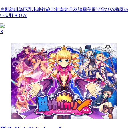
喜剧
幼驯染
巨乳
小池竹蔵
北都南
如月葵
福圓美里
渋谷ひめ
榊原ゆ
い
大野まりな
X