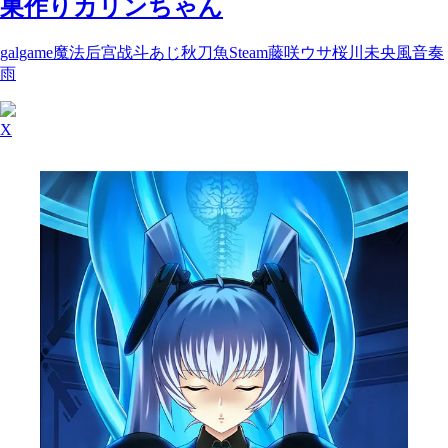
巣作りカリンちゃん
galgame
魔法
后宫
战斗
あじ秋刀魚
Steam
藤咲ウサ
桜川未央
風音
奏
雨
X