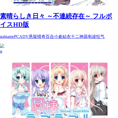
素晴らしき日々 ～不連続存在～ フルボ
イスHD版
galgame
PC
ADV
悬疑
猎奇
百合
小倉結衣
十二神器
电波
狂气
α