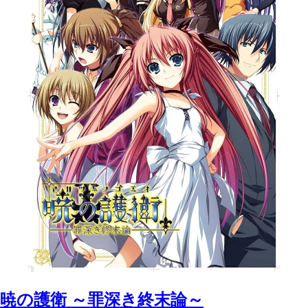
暁の護衛 ～罪深き終末論～