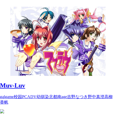
Muv-Luv
galgame
校园
PC
ADV
幼驯染
北都南
age
吉野なつき
野中真澄
高柳
香帆